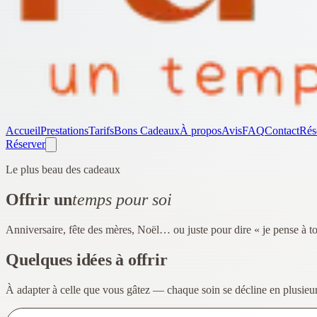
Accueil
Prestations
Tarifs
Bons Cadeaux
À propos
Avis
FAQ
Contact
Rés
Réserver
Le plus beau des cadeaux
Offrir un
temps pour soi
Anniversaire, fête des mères, Noël… ou juste pour dire « je pense à to
Quelques idées à offrir
À adapter à celle que vous gâtez — chaque soin se décline en plusieur