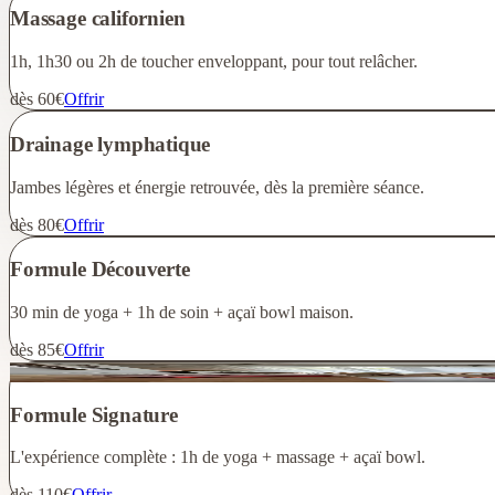
Massage californien
1h, 1h30 ou 2h de toucher enveloppant, pour tout relâcher.
dès 60€
Offrir
Drainage lymphatique
Jambes légères et énergie retrouvée, dès la première séance.
dès 80€
Offrir
Formule Découverte
30 min de yoga + 1h de soin + açaï bowl maison.
dès 85€
Offrir
Coup de cœur
Formule Signature
L'expérience complète : 1h de yoga + massage + açaï bowl.
dès 110€
Offrir